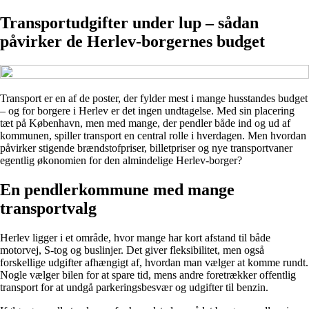
Transportudgifter under lup – sådan
påvirker de Herlev-borgernes budget
Transport er en af de poster, der fylder mest i mange husstandes budget
– og for borgere i Herlev er det ingen undtagelse. Med sin placering
tæt på København, men med mange, der pendler både ind og ud af
kommunen, spiller transport en central rolle i hverdagen. Men hvordan
påvirker stigende brændstofpriser, billetpriser og nye transportvaner
egentlig økonomien for den almindelige Herlev-borger?
En pendlerkommune med mange
transportvalg
Herlev ligger i et område, hvor mange har kort afstand til både
motorvej, S-tog og buslinjer. Det giver fleksibilitet, men også
forskellige udgifter afhængigt af, hvordan man vælger at komme rundt.
Nogle vælger bilen for at spare tid, mens andre foretrækker offentlig
transport for at undgå parkeringsbesvær og udgifter til benzin.