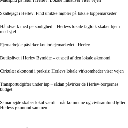
Madspild på retur i Herlev: Lokale initiativer viser vejen
Skattejagt i Herlev: Find unikke møbler på lokale loppemarkeder
Håndværk med personlighed – Herlevs lokale fagfolk skaber hjem
med sjæl
Fjernarbejde påvirker kontorlejemarkedet i Herlev
Butikslivet i Herlev Bymidte – et spejl af den lokale økonomi
Cirkulær økonomi i praksis: Herlevs lokale virksomheder viser vejen
Transportudgifter under lup – sådan påvirker de Herlev-borgernes
budget
Samarbejde skaber lokal værdi – når kommune og civilsamfund løfter
Herlevs økonomi sammen