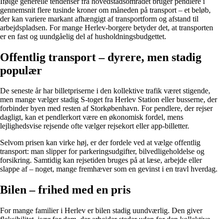
Ifølge generelle tendenser fra hovedstadsområdet bruger pendlere i
gennemsnit flere tusinde kroner om måneden på transport – et beløb,
der kan variere markant afhængigt af transportform og afstand til
arbejdspladsen. For mange Herlev-borgere betyder det, at transporten
er en fast og uundgåelig del af husholdningsbudgettet.
Offentlig transport – dyrere, men stadig
populær
De seneste år har billetpriserne i den kollektive trafik været stigende,
men mange vælger stadig S-toget fra Herlev Station eller busserne, der
forbinder byen med resten af Storkøbenhavn. For pendlere, der rejser
dagligt, kan et pendlerkort være en økonomisk fordel, mens
lejlighedsvise rejsende ofte vælger rejsekort eller app-billetter.
Selvom prisen kan virke høj, er der fordele ved at vælge offentlig
transport: man slipper for parkeringsudgifter, bilvedligeholdelse og
forsikring. Samtidig kan rejsetiden bruges på at læse, arbejde eller
slappe af – noget, mange fremhæver som en gevinst i en travl hverdag.
Bilen – frihed med en pris
For mange familier i Herlev er bilen stadig uundværlig. Den giver