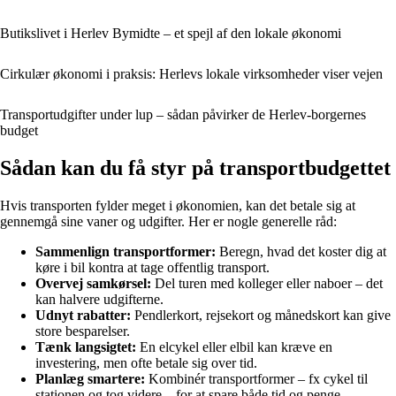
Butikslivet i Herlev Bymidte – et spejl af den lokale økonomi
Cirkulær økonomi i praksis: Herlevs lokale virksomheder viser vejen
Transportudgifter under lup – sådan påvirker de Herlev-borgernes
budget
Sådan kan du få styr på transportbudgettet
Hvis transporten fylder meget i økonomien, kan det betale sig at
gennemgå sine vaner og udgifter. Her er nogle generelle råd:
Sammenlign transportformer:
Beregn, hvad det koster dig at
køre i bil kontra at tage offentlig transport.
Overvej samkørsel:
Del turen med kolleger eller naboer – det
kan halvere udgifterne.
Udnyt rabatter:
Pendlerkort, rejsekort og månedskort kan give
store besparelser.
Tænk langsigtet:
En elcykel eller elbil kan kræve en
investering, men ofte betale sig over tid.
Planlæg smartere:
Kombinér transportformer – fx cykel til
stationen og tog videre – for at spare både tid og penge.