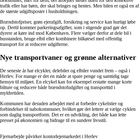
fleksibilitet, især for dem, der arbejder steder uden for den kollektive
trafik eller har børn, der skal bringes og hentes. Men bilen er også en af
de største udgiftsposter i husholdningen.
Brændstofpriser, grøn ejerafgift, forsikring og service kan hurtigt løbe
op. Dertil kommer parkeringsafgifter, som i stigende grad gør det
dyrere at køre ind mod København. Flere vælger derfor at dele bil i
husstanden, bruge elbil eller kombinere bilkørsel med offentlig
transport for at reducere udgifterne.
Nye transportvaner og grønne alternativer
De seneste år har elcykler, delebiler og elbiler vundet frem – også i
Herlev. For mange er det en måde at spare penge og samtidig tage
hensyn til miljøet. En elcykel kan for eksempel erstatte mange korte
bilture og reducere både brændstofudgifter og transporttid i
myldretiden.
Kommunen har desuden arbejdet med at forbedre cykelstier og
forbindelser til nabokommuner, hvilket gør det lettere at vælge cyklen
som daglig transportform. Det er en udvikling, der både kan lette
presset på økonomien og bidrage til en sundere livsstil.
Fjernarbejde påvirker kontorlejemarkedet i Herlev