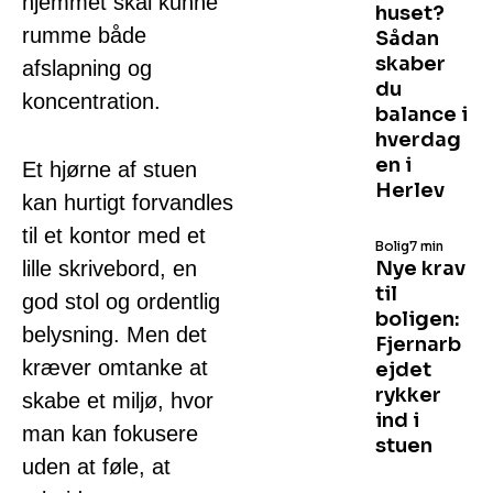
hjemmet skal kunne
huset?
rumme både
Sådan
skaber
afslapning og
du
koncentration.
balance i
hverdag
en i
Et hjørne af stuen
Herlev
kan hurtigt forvandles
til et kontor med et
Bolig
7 min
lille skrivebord, en
Nye krav
til
god stol og ordentlig
boligen:
belysning. Men det
Fjernarb
kræver omtanke at
ejdet
rykker
skabe et miljø, hvor
ind i
man kan fokusere
stuen
uden at føle, at