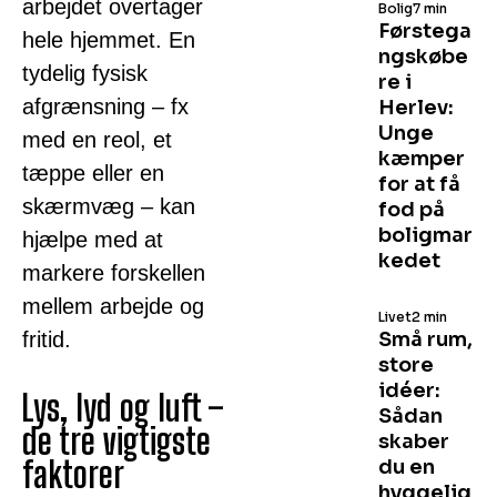
arbejdet overtager
Bolig
7 min
Førstega
hele hjemmet. En
ngskøbe
tydelig fysisk
re i
afgrænsning – fx
Herlev:
Unge
med en reol, et
kæmper
tæppe eller en
for at få
skærmvæg – kan
fod på
boligmar
hjælpe med at
kedet
markere forskellen
mellem arbejde og
Livet
2 min
fritid.
Små rum,
store
idéer:
Lys, lyd og luft –
Sådan
de tre vigtigste
skaber
faktorer
du en
hyggelig