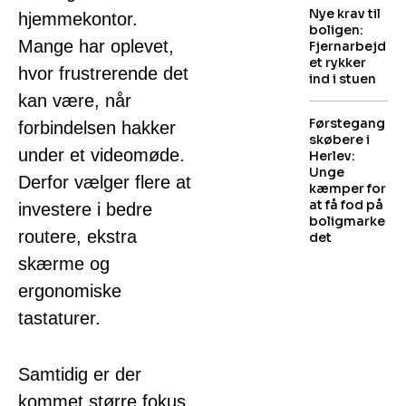
Nye krav til
hjemmekontor.
boligen:
Mange har oplevet,
Fjernarbejd
et rykker
hvor frustrerende det
ind i stuen
kan være, når
Førstegang
forbindelsen hakker
skøbere i
under et videomøde.
Herlev:
Unge
Derfor vælger flere at
kæmper for
at få fod på
investere i bedre
boligmarke
routere, ekstra
det
skærme og
ergonomiske
tastaturer.
Samtidig er der
kommet større fokus