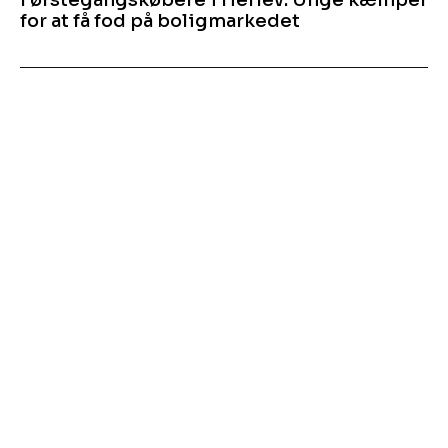
Førstegangskøbere i Herlev: Unge kæmper
for at få fod på boligmarkedet