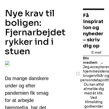
Nye krav til
Få
boligen:
inspirat
ion og
Fjernarbejdet
nyheder
rykker ind i
– skriv
dig op
stuen
Bliv
medlem
Jeg acceptere
hjemmesiden
brugervilkår o
Da mange danskere
persondatapoliti
Du kan altid
under og efter
afmelde dig
pandemien fik smag
med ét klik.
Ved
for at arbejde
tilmelding
godkender
hjemmefra, har det