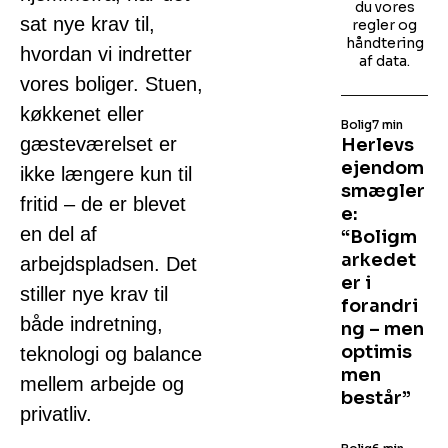
du vores
sat nye krav til,
regler og
håndtering
hvordan vi indretter
af data.
vores boliger. Stuen,
køkkenet eller
Bolig
7 min
gæsteværelset er
Herlevs
ejendom
ikke længere kun til
smægler
fritid – de er blevet
e:
en del af
“Boligm
arkedet
arbejdspladsen. Det
er i
stiller nye krav til
forandri
både indretning,
ng – men
optimis
teknologi og balance
men
mellem arbejde og
består”
privatliv.