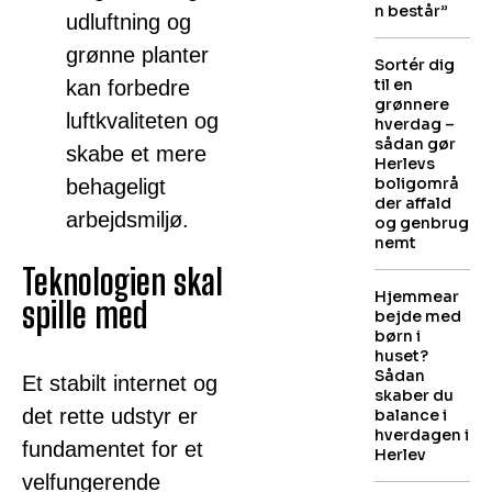
n består”
udluftning og
grønne planter
Sortér dig
til en
kan forbedre
grønnere
luftkvaliteten og
hverdag –
sådan gør
skabe et mere
Herlevs
boligområ
behageligt
der affald
arbejdsmiljø.
og genbrug
nemt
Teknologien skal
Hjemmear
spille med
bejde med
børn i
huset?
Sådan
Et stabilt internet og
skaber du
det rette udstyr er
balance i
hverdagen i
fundamentet for et
Herlev
velfungerende