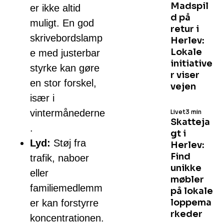
Madspil
er ikke altid
d på
muligt. En god
retur i
skrivebordslamp
Herlev:
Lokale
e med justerbar
initiative
styrke kan gøre
r viser
en stor forskel,
vejen
især i
vintermånederne
Livet
3 min
Skatteja
.
gt i
Lyd:
Støj fra
Herlev:
Find
trafik, naboer
unikke
eller
møbler
familiemedlemm
på lokale
loppema
er kan forstyrre
rkeder
koncentrationen.