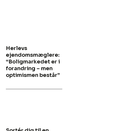
Herlevs
ejendomsmæglere:
“Boligmarkedet er i
forandring – men
optimismen består”
Sortér dig til en