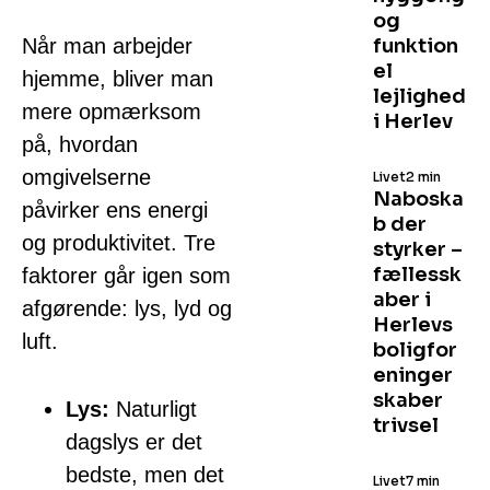
og
Når man arbejder
funktion
el
hjemme, bliver man
lejlighed
mere opmærksom
i Herlev
på, hvordan
omgivelserne
Livet
2 min
Naboska
påvirker ens energi
b der
og produktivitet. Tre
styrker –
fællessk
faktorer går igen som
aber i
afgørende: lys, lyd og
Herlevs
luft.
boligfor
eninger
skaber
Lys:
Naturligt
trivsel
dagslys er det
bedste, men det
Livet
7 min