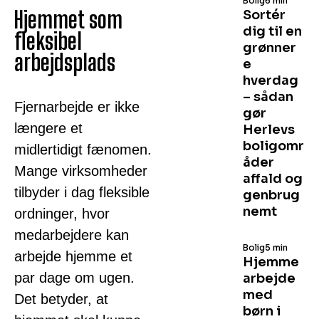
Bolig
6 min
Hjemmet som
Sortér
dig til en
fleksibel
grønner
arbejdsplads
e
hverdag
– sådan
Fjernarbejde er ikke
gør
længere et
Herlevs
boligomr
midlertidigt fænomen.
åder
Mange virksomheder
affald og
tilbyder i dag fleksible
genbrug
nemt
ordninger, hvor
medarbejdere kan
Bolig
5 min
arbejde hjemme et
Hjemme
par dage om ugen.
arbejde
med
Det betyder, at
børn i