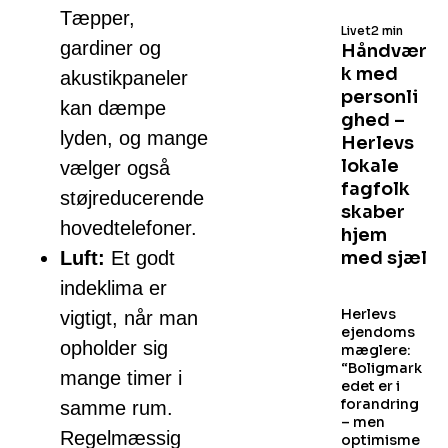
Tæpper,
Livet
2 min
gardiner og
Håndvær
k med
akustikpaneler
personli
kan dæmpe
ghed –
lyden, og mange
Herlevs
lokale
vælger også
fagfolk
støjreducerende
skaber
hovedtelefoner.
hjem
Luft:
Et godt
med sjæl
indeklima er
Herlevs
vigtigt, når man
ejendoms
opholder sig
mæglere:
“Boligmark
mange timer i
edet er i
forandring
samme rum.
– men
Regelmæssig
optimisme