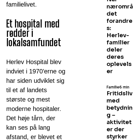
familielivet.
nærområ
det
forandre
Et hospital med
s:
rødder i
Herlev-
lokalsamfundet
familier
deler
deres
Herlev Hospital blev
oplevels
indviet i 1970’erne og
er
har siden udviklet sig
Familie
6 min
til et af landets
Fritidsliv
største og mest
med
betydnin
moderne hospitaler.
g –
Det høje tårn, der
aktivitet
kan ses på lang
er der
styrker
afstand, er blevet et