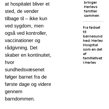
bringer
at hospitalet bliver et
Herlevs
sted, de vender
familier
sammen
tilbage til – ikke kun
ved sygdom, men
Fra fødsel
til
også ved kontroller,
børnesund
vaccinationer og
hed: Herlev
Hospital
rådgivning. Det
som en del
af
skaber en kontinuitet,
familielivet
hvor
i Herlev
sundhedsvæsenet
følger barnet fra de
første dage og videre
gennem
barndommen.