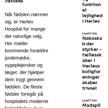
funktion
el
Når fødslen nærmer
lejlighed
i Herlev
sig, er Herlev
Hospital for mange
Livet
2 min
det naturlige valg.
Naboska
Her møder
b der
styrker –
kommende forældre
fællessk
jordemødre,
aber i
sygeplejersker og
Herlevs
boligfor
læger, der hjælper
eninger
dem trygt gennem
skaber
fødslen. De fleste
trivsel
fødsler foregår på
hospitalets moderne
Livet
7 min
Madspil