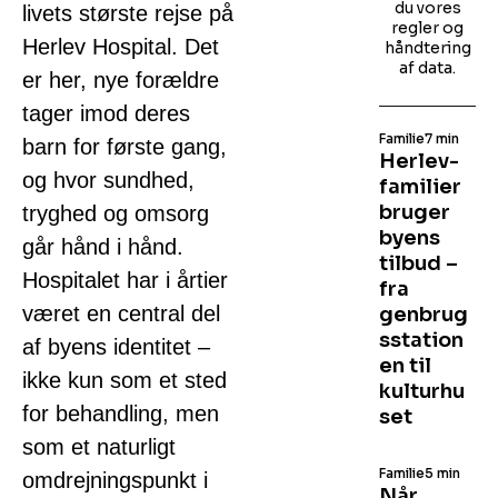
du vores
livets største rejse på
regler og
Herlev Hospital. Det
håndtering
af data.
er her, nye forældre
tager imod deres
Familie
7 min
barn for første gang,
Herlev-
og hvor sundhed,
familier
bruger
tryghed og omsorg
byens
går hånd i hånd.
tilbud –
Hospitalet har i årtier
fra
været en central del
genbrug
sstation
af byens identitet –
en til
ikke kun som et sted
kulturhu
for behandling, men
set
som et naturligt
Familie
5 min
omdrejningspunkt i
Når