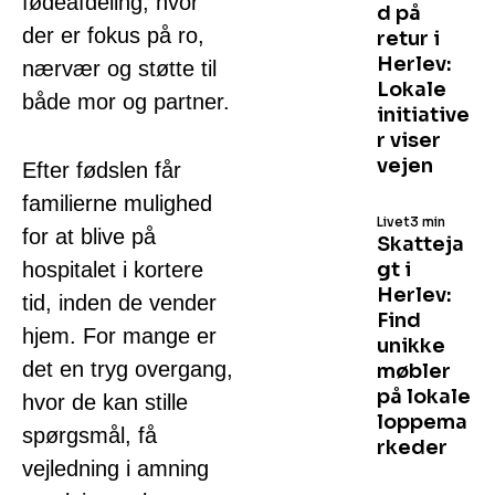
fødeafdeling, hvor
d på
der er fokus på ro,
retur i
Herlev:
nærvær og støtte til
Lokale
både mor og partner.
initiative
r viser
vejen
Efter fødslen får
familierne mulighed
Livet
3 min
for at blive på
Skatteja
hospitalet i kortere
gt i
Herlev:
tid, inden de vender
Find
hjem. For mange er
unikke
det en tryg overgang,
møbler
på lokale
hvor de kan stille
loppema
spørgsmål, få
rkeder
vejledning i amning