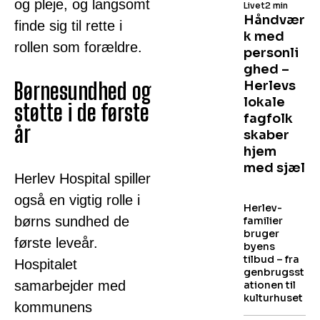
og pleje, og langsomt
Livet
2 min
Håndvær
finde sig til rette i
k med
rollen som forældre.
personli
ghed –
Børnesundhed og
Herlevs
lokale
støtte i de første
fagfolk
år
skaber
hjem
med sjæl
Herlev Hospital spiller
også en vigtig rolle i
Herlev-
børns sundhed de
familier
bruger
første leveår.
byens
tilbud – fra
Hospitalet
genbrugsst
samarbejder med
ationen til
kulturhuset
kommunens