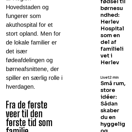
fødsel til
Hovedstaden og
børnesu
ndhed:
fungerer som
Herlev
akuthospital for et
Hospital
stort opland. Men for
som en
del af
de lokale familier er
familieli
det især
vet i
fødeafdelingen og
Herlev
børneafsnittene, der
spiller en særlig rolle i
Livet
2 min
Små rum,
hverdagen.
store
idéer:
Fra de første
Sådan
skaber
veer til den
du en
første tid som
hyggelig
familie
og