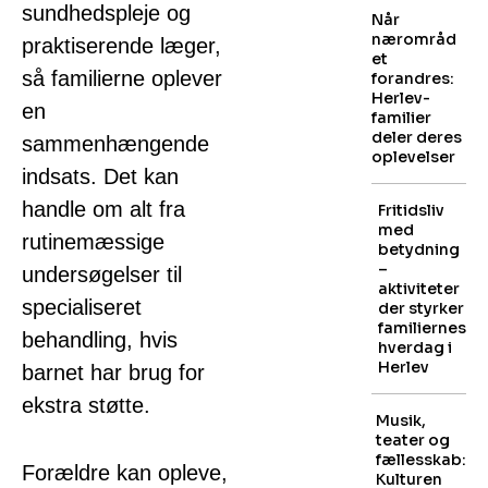
sundhedspleje og
Når
nærområd
praktiserende læger,
et
så familierne oplever
forandres:
Herlev-
en
familier
deler deres
sammenhængende
oplevelser
indsats. Det kan
handle om alt fra
Fritidsliv
med
rutinemæssige
betydning
–
undersøgelser til
aktiviteter
specialiseret
der styrker
familiernes
behandling, hvis
hverdag i
Herlev
barnet har brug for
ekstra støtte.
Musik,
teater og
fællesskab:
Forældre kan opleve,
Kulturen