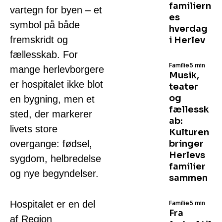
familiern
vartegn for byen – et
es
symbol på både
hverdag
fremskridt og
i Herlev
fællesskab. For
Familie
5 min
mange herlevborgere
Musik,
er hospitalet ikke blot
teater
og
en bygning, men et
fællessk
sted, der markerer
ab:
livets store
Kulturen
overgange: fødsel,
bringer
Herlevs
sygdom, helbredelse
familier
og nye begyndelser.
sammen
Hospitalet er en del
Familie
5 min
Fra
af Region