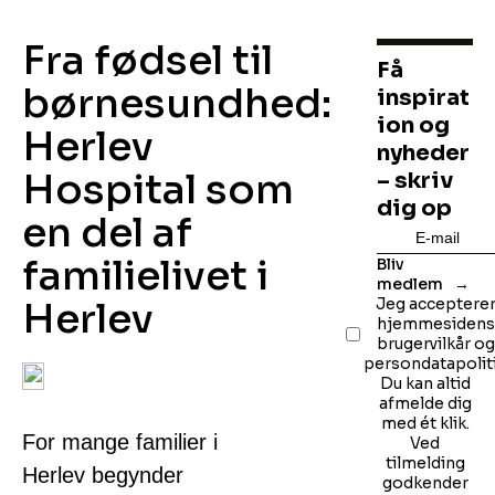
Fra fødsel til
Få
børnesundhed:
inspirat
ion og
Herlev
nyheder
Hospital som
– skriv
dig op
en del af
familielivet i
Bliv
medlem
Herlev
Jeg acceptere
hjemmesiden
brugervilkår o
persondatapoliti
Du kan altid
afmelde dig
med ét klik.
For mange familier i
Ved
tilmelding
Herlev begynder
godkender